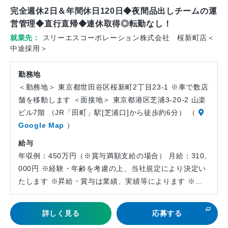
社
完全週休2日＆年間休日120日◆夜間品出しチームの運
員
営管理◆直行直帰◆連休取得◎転勤なし！
就業先
スリーエスコーポレーション株式会社 桜新町店＜
中途採用＞
勤務地
＜勤務地＞ 東京都世田谷区桜新町2丁目23-1 ※車で数店
舗を移動します ＜面接地＞ 東京都港区芝浦3-20-2 山楽
ビル7階 （JR「田町」駅[芝浦口]から徒歩約6分） （
Google Map
）
給与
年収例：450万円（※賞与満額支給の場合） 月給：310,
000円 ※経験・年齢を考慮の上、当社規定により決定い
たします ※昇給・賞与は業績、実績等によります ※…
詳しく見る
応募する