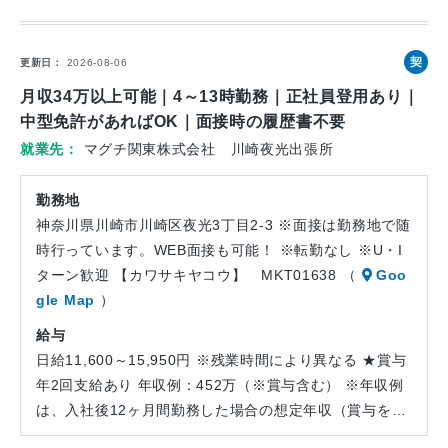
契
更新日
2026-08-06
約
月収34万以上可能｜4～13時勤務｜正社員登用あり｜
社
中型免許があればOK｜面接時の履歴書不要
員
就業先
マグチ関東株式会社 川崎夜光出張所
勤務地
神奈川県川崎市川崎区夜光3丁目2-3 ※面接は勤務地で随
時行っています。WEB面接も可能！ ※転勤なし ※U・I
ターン歓迎 【カワサキヤコウ】 MKT01638 （
Goo
gle Map
）
給与
日給11,600～15,950円 ※残業時間により異なる ★賞与
年2回支給あり 年収例：452万（※賞与含む） ※年収例
は、入社後12ヶ月間勤務した場合の想定年収（賞与を…