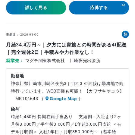
詳しく見る
応募する
契
更新日
2026-08-06
約
月給34.4万円～｜夕方には家族との時間がある4t配送
社
｜完全週休2日｜手積みや力作業なし！
員
就業先
マグチ関東株式会社 川崎夜光出張所
勤務地
神奈川県川崎市川崎区夜光3丁目2-3 ※面接は勤務地で随
時行っています。WEB面接も可能！ 【カワサキヤコウ】
MKT01643 （
Google Map
）
給与
時給1,450円 長期在籍手当あり 支給例：入社より2ヶ
月後3,000円／半年後3,000円／1年超3,000円支給 ＜モ
デル月収例＞ 入社1年目：月収350,000円～（基本給