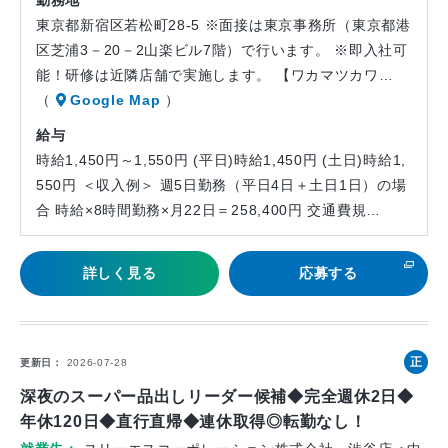
勤務地
東京都新宿区若松町28-5 ※面接は東京事務所（東京都港
区芝浦3－20－2山楽ビル7階）で行います。 ※即入社可
能！研修は近隣店舗で実施します。 【ワカマツカワ…
（
Google Map
）
給与
時給1,450円～1,550円 (平日)時給1,450円 (土日)時給1,
550円 ＜収入例＞ 週5日勤務（平日4日＋土日1日）の場
合 時給×8時間勤務×月22日＝258,400円 交通費規…
詳しく見る
応募する
正
更新日
2026-07-28
社
深夜のスーパー品出しリーダー候補◆完全週休2日◆
員
年休120日◆直行直帰◆連休取得◎転勤なし！