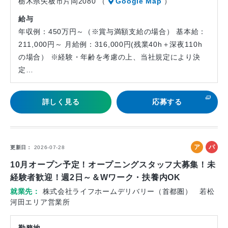
栃木県矢板市片岡2080 （
Google Map
）
給与
年収例：450万円～（※賞与満額支給の場合） 基本給：
211,000円～ 月給例：316,000円(残業40h＋深夜110h
の場合） ※経験・年齢を考慮の上、当社規定により決
定…
詳しく見る
応募する
ア
パ
更新日
2026-07-28
ル
ー
10月オープン予定！オープニングスタッフ大募集！未
バ
ト
経験者歓迎！週2日～＆Wワーク・扶養内OK
イ
就業先
株式会社ライフホームデリバリー（首都圏） 若松
ト
河田エリア営業所