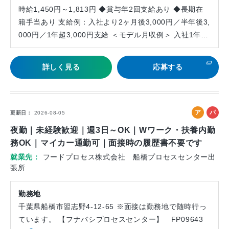
時給1,450円～1,813円 ◆賞与年2回支給あり ◆長期在
籍手当あり 支給例：入社より2ヶ月後3,000円／半年後3,
000円／1年超3,000円支給 ＜モデル月収例＞ 入社1年…
詳しく見る
応募する
ア
パ
更新日
2026-08-05
ル
ー
夜勤｜未経験歓迎｜週3日～OK｜Wワーク・扶養内勤
バ
ト
務OK｜マイカー通勤可｜面接時の履歴書不要です
イ
就業先
フードプロセス株式会社 船橋プロセスセンター出
ト
張所
勤務地
千葉県船橋市習志野4-12-65 ※面接は勤務地で随時行っ
ています。 【フナバシプロセスセンター】 FP09643