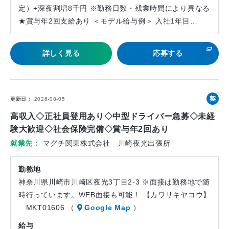
定）+深夜割増8千円 ※勤務日数・残業時間により異なる
★賞与年2回支給あり ＜モデル給与例＞ 入社1年目…
詳しく見る
応募する
契
更新日
2026-08-05
約
高収入◇正社員登用あり◇中型ドライバー急募◇未経
社
験大歓迎◇社会保険完備◇賞与年2回あり
員
就業先
マグチ関東株式会社 川崎夜光出張所
勤務地
神奈川県川崎市川崎区夜光3丁目2-3 ※面接は勤務地で随
時行っています。WEB面接も可能！ 【カワサキヤコウ】
MKT01606 （
Google Map
）
給与