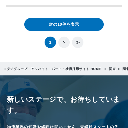
次の10件を表示
1
>
≫
マグチグループ アルバイト・パート・社員採用サイト HOME
関東
関
新しいステージで、
お待ちしていま
す。
物流業界の知識や経験は問いません。未経験スタートの先