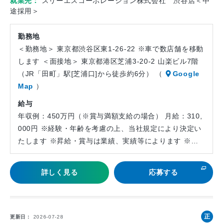
就業先
スリーエスコーポレーション株式会社 渋谷店＜中
途採用＞
勤務地
＜勤務地＞ 東京都渋谷区東1-26-22 ※車で数店舗を移動
します ＜面接地＞ 東京都港区芝浦3-20-2 山楽ビル7階
（JR「田町」駅[芝浦口]から徒歩約6分） （
Google
Map
）
給与
年収例：450万円（※賞与満額支給の場合） 月給：310,
000円 ※経験・年齢を考慮の上、当社規定により決定い
たします ※昇給・賞与は業績、実績等によります ※…
詳しく見る
応募する
正
更新日
2026-07-28