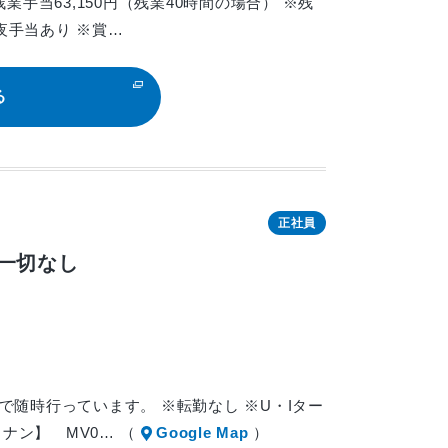
＋残業手当63,150円（残業40時間の場合） ※残
夜手当あり ※賞…
る
正社員
一切なし
で随時行っています。 ※転勤なし ※U・Iター
ナン】 MV0… （
Google Map
）