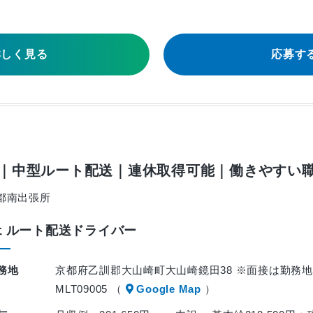
詳しく見る
応募す
｜中型ルート配送｜連休取得可能｜働きやすい職
都南出張所
ｔルート配送ドライバー
務地
京都府乙訓郡大山崎町大山崎鏡田38 ※面接は勤務
MLT09005 （
Google Map
）