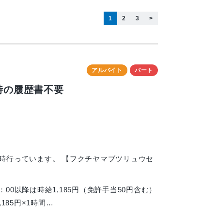
1
2
3
>
アルバイト
パート
時の履歴書不要
で随時行っています。 【フクチヤマブツリュウセ
：00以降は時給1,185円（免許手当50円含む）
185円×1時間…