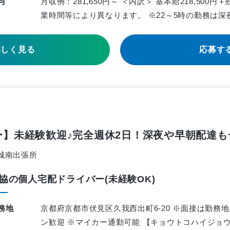
与
月収例：281,650円～ ＜内訳＞ 基本給218,500円
業時間等により異なります。 ※22～5時の勤務は深
詳しく見る
応募す
】未経験歓迎♪完全週休2日！深夜や早朝配達も
城南出張所
協の個人宅配ドライバー(未経験OK)
務地
京都府京都市伏見区久我西出町6-20 ※面接は勤務地
ン歓迎 ※マイカー通勤可能 【キョウトコハイジョウ