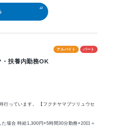
る
アルバイト
パート
ク・扶養内勤務OK
で随時行っています。 【フクチヤマブツリュウセ
した場合 時給1,300円×5時間30分勤務×20日＝