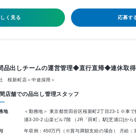
詳しく見る
応募す
夜間品出しチームの運営管理◆直行直帰◆連休取
社 桜新町店＜中途採用＞
間店舗での品出し管理スタッフ
務地
＜勤務地＞ 東京都世田谷区桜新町2丁目23-1 ※車
浦3-20-2 山楽ビル7階 （JR「田町」駅[芝浦口]か
与
年収例：450万円（※賞与満額支給の場合） 月給：3