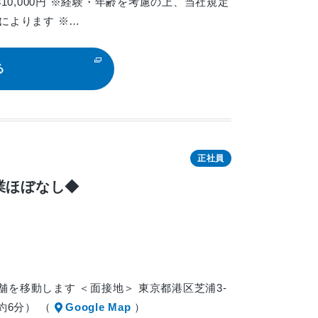
10,000円 ※経験・年齢を考慮の上、当社規定
によります ※…
る
正社員
業ほぼなし◆
店舗を移動します ＜面接地＞ 東京都港区芝浦3-
約6分） （
Google Map
）