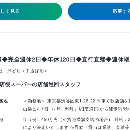
詳しく見る
応募す
◆完全週休2日◆年休120日◆直行直帰◆連休
社 渋谷店＜中途採用＞
店後スーパーの店舗巡回スタッフ
務地
＜勤務地＞ 東京都渋谷区東1-26-22 ※車で数店舗を
山楽ビル7階 （JR「田町」駅[芝浦口]から徒歩約6分
与
年収例：450万円（※賞与満額支給の場合） 月給：3
により決定いたします ※昇給・賞与は業績、実績等