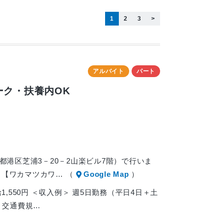
1
2
3
>
アルバイト
パート
ーク・扶養内OK
都港区芝浦3－20－2山楽ビル7階）で行いま
 【ワカマツカワ… （
Google Map
）
)時給1,550円 ＜収入例＞ 週5日勤務（平日4日＋土
円 交通費規…