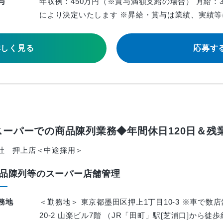
与
年収例：450万円（※賞与満額支給の場合） 月給：3
により決定いたします ※昇給・賞与は業績、実績等
詳しく見る
応募す
ーパーでの商品陳列業務◆年間休日120日＆残
社 押上店＜中途採用＞
品陳列等のスーパー店舗管理
務地
＜勤務地＞ 東京都墨田区押上1丁目10-3 ※車で数
20-2 山楽ビル7階 （JR「田町」駅[芝浦口]から徒歩