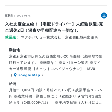
正
更新日
2026-08-07
社
入社支度金支給！【宅配ドライバー】未経験歓迎♪完
員
全週休2日！深夜や早朝配達も一切なし
就業先
マグチバリュー株式会社 京都個配城南出張所
勤務地
京都府京都市伏見区久我西出町6-20 ※面接は勤務地で随
時行っています。 ※転勤なし ※U・Iターン歓迎 ※マイ
カー通勤可能 【キョウトコハイジョウナン】 MV0…
（
Google Map
）
給与
月給290,034円 内訳：月給213,159円＋残業手当76,875
円 ※残業時間・勤務日数により変動あり ★賞与年2回支
給あり（240,000円/回） ※平均支給額（入社月によ…