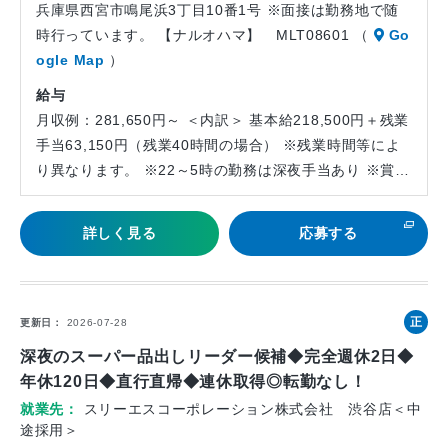
兵庫県西宮市鳴尾浜3丁目10番1号 ※面接は勤務地で随
時行っています。 【ナルオハマ】 MLT08601 （
Go
ogle Map
）
給与
月収例：281,650円～ ＜内訳＞ 基本給218,500円＋残業
手当63,150円（残業40時間の場合） ※残業時間等によ
り異なります。 ※22～5時の勤務は深夜手当あり ※賞…
詳しく見る
応募する
正
更新日
2026-07-28
社
深夜のスーパー品出しリーダー候補◆完全週休2日◆
員
年休120日◆直行直帰◆連休取得◎転勤なし！
就業先
スリーエスコーポレーション株式会社 渋谷店＜中
途採用＞