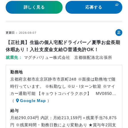
詳しく見る
応募する
正
更新日
2026-08-07
社
【正社員】生協の個人宅配ドライバー／夏季お盆長期
員
休暇あり！入社支度金支給◎普通免許OK！
就業先
マグチバリュー株式会社 京都個配洛北出張所
勤務地
京都府京都市左京区静市市原町248 ※面接は勤務地で随
時行っています。 ※転勤なし ※U・Iターン歓迎 ※マイ
カー通勤可能 【キョウトコハイラクホク】 MV0850…
（
Google Map
）
給与
月給290,034円 内訳：月給213,159円＋残業手当76,875
円 ※残業時間・勤務日数により変動あり ★賞与年2回支