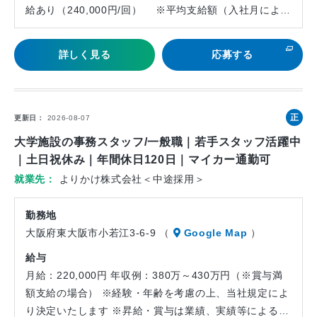
給あり（240,000円/回） ※平均支給額（入社月によ…
詳しく見る
応募する
正
更新日
2026-08-07
社
大学施設の事務スタッフ/一般職｜若手スタッフ活躍中
員
｜土日祝休み｜年間休日120日｜マイカー通勤可
就業先
よりかけ株式会社＜中途採用＞
勤務地
大阪府東大阪市小若江3-6-9 （
Google Map
）
給与
月給：220,000円 年収例：380万～430万円（※賞与満
額支給の場合） ※経験・年齢を考慮の上、当社規定によ
り決定いたします ※昇給・賞与は業績、実績等による…