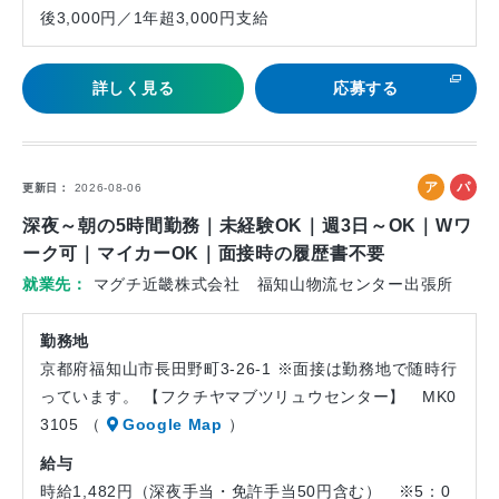
後3,000円／1年超3,000円支給
詳しく見る
応募する
ア
パ
更新日
2026-08-06
ル
ー
深夜～朝の5時間勤務｜未経験OK｜週3日～OK｜Wワ
バ
ト
ーク可｜マイカーOK｜面接時の履歴書不要
イ
就業先
マグチ近畿株式会社 福知山物流センター出張所
ト
勤務地
京都府福知山市長田野町3-26-1 ※面接は勤務地で随時行
っています。 【フクチヤマブツリュウセンター】 MK0
3105 （
Google Map
）
給与
時給1,482円（深夜手当・免許手当50円含む） ※5：0