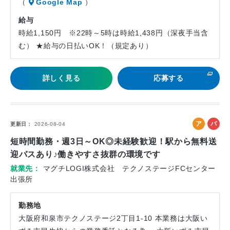
（
Google Map
）
給与
時給1,150円 ※22時～5時は時給1,438円（深夜手当含
む） ★給与の日払いOK！（規定あり）
詳しく見る
応募する
ア
パ
更新日
2026-08-04
ル
ー
短時間勤務・週3日～OK◎未経験歓迎！駅から無料送
バ
ト
迎バスあり♪働きやすさ抜群の環境です
イ
就業先
マグチLOGI株式会社 テクノステージFCセンター
ト
出張所
勤務地
大阪府和泉市テクノステージ2丁目1-10 本業務は大阪い