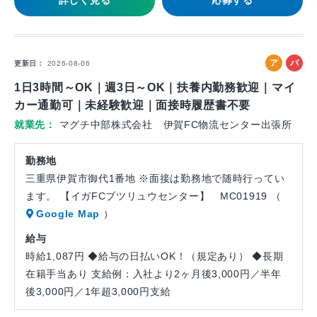
詳しく見る
応募する
ア
パ
更新日
2026-08-06
ル
ー
1日3時間～OK｜週3日～OK｜扶養内勤務歓迎｜マイ
バ
ト
カー通勤可｜未経験歓迎｜面接時履歴書不要
イ
就業先
マグチ中部株式会社 伊賀FC物流センター出張所
ト
勤務地
三重県伊賀市御代1番地 ※面接は勤務地で随時行ってい
ます。 【イガFCブツリュウセンター】 MC01919 （
Google Map
）
給与
時給1,087円 ◆給与の日払いOK！（規定あり） ◆長期
在籍手当あり 支給例：入社より2ヶ月後3,000円／半年
後3,000円／1年超3,000円支給