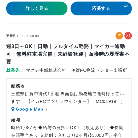
詳しく見る
応募する
ア
パ
更新日
2026-08-06
ル
ー
週3日～OK｜日勤｜フルタイム勤務｜マイカー通勤
バ
ト
可・無料駐車場完備｜未経験歓迎｜面接時の履歴書不
イ
要
ト
就業先
マグチ中部株式会社 伊賀FC物流センター出張所
勤務地
三重県伊賀市御代1番地 ※面接は勤務地で随時行ってい
ます。 【イガFCブツリュウセンター】 MC01919 （
Google Map
）
給与
時給1,087円 ◆給与の日払いOK！（規定あり） ◆長期
在籍手当あり 支給例：入社より2ヶ月後3,000円／半年