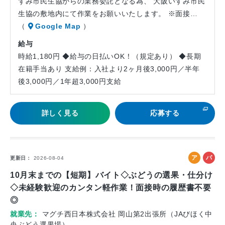
ずみ市民生協からの業務委託となる為、 大阪いずみ市民
生協の敷地内にて作業をお願いいたします。 ※面接…
（
Google Map
）
給与
時給1,180円 ◆給与の日払いOK！（規定あり） ◆長期
在籍手当あり 支給例：入社より2ヶ月後3,000円／半年
後3,000円／1年超3,000円支給
詳しく見る
応募する
ア
パ
更新日
2026-08-04
ル
ー
10月末までの【短期】バイト◇ぶどうの選果・仕分け
バ
ト
◇未経験歓迎のカンタン軽作業！面接時の履歴書不要
イ
◎
ト
就業先
マグチ西日本株式会社 岡山第2出張所（JAびほく中
央ぶどう選果場）