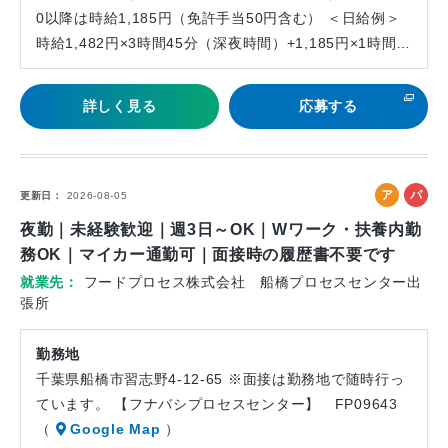
0以降は時給1,185円（免許手当50円含む） ＜日給例＞
時給1,482円×3時間45分（深夜時間）+1,185円×1時間…
詳しく見る
応募する
ア
パ
更新日
2026-08-05
ル
ー
夜勤｜未経験歓迎｜週3日～OK｜Wワーク・扶養内勤
バ
ト
務OK｜マイカー通勤可｜面接時の履歴書不要です
イ
就業先
フードプロセス株式会社 船橋プロセスセンター出
ト
張所
勤務地
千葉県船橋市習志野4-12-65 ※面接は勤務地で随時行っ
ています。 【フナバシプロセスセンター】 FP09643
（
Google Map
）