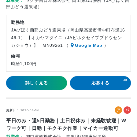
就業先
マグチ西日本株式会社 岡山第2出張所（JAびほく西
部ぶどう選果場）
勤務地
JAびほく西部ぶどう選果場（岡山県高梁市備中町布瀬16
49-1） 【オカヤマダイニ（JAビホクセイブブドウセン
カジョウ）】 MN09261 （
Google Map
）
給与
時給1,100円
詳しく見る
応募する
ア
パ
更新日
2026-08-04
ル
ー
平日のみ・週5日勤務｜土日祝休み｜未経験歓迎｜W
バ
ト
ワーク可｜日勤｜モクモク作業｜マイカー通勤可
イ
就業先
間口運輸株式会社 青果埠頭舞洲出張所