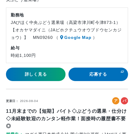
勤務地
JAびほく中央ぶどう選果場（高梁市津川町今津873-1）
【オカヤマダイニ（JAビホクチュウオウブドウセンカジ
ョウ）】 MN09260 （
Google Map
）
給与
時給1,100円
詳しく見る
応募する
ア
パ
更新日
2026-08-04
ル
ー
11月末までの【短期】バイト◇ぶどうの選果・仕分け
バ
ト
◇未経験歓迎のカンタン軽作業！面接時の履歴書不要
イ
◎
ト