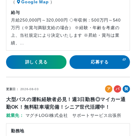
（
Google Map
）
給与
月給250,000円～320,000円 ◇年収例：500万円～540
万円（※賞与満額支給の場合） ※経験・年齢を考慮の
上、当社規定により決定いたします ※昇給・賞与は業
績、…
詳しく見る
応募する
ア
パ
契
更新日
2026-08-03
ル
ー
約
大型バスの運転経験者必見！週3日勤務◎マイカー通
バ
ト
社
勤OK！無料駐車場完備！シニア世代活躍中！
イ
員
就業先
マグチLOGI株式会社 サポートサービス出張所
ト
勤務地