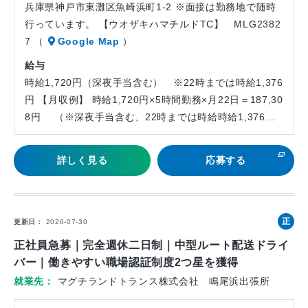
兵庫県神戸市東灘区魚崎浜町1-2 ※面接は勤務地で随時
行っています。 【ウオザキハマチルドTC】 MLG2382
7 （
Google Map
）
給与
時給1,720円（深夜手当含む） ※22時までは時給1,376
円 【月収例】 時給1,720円×5時間勤務×月22日＝187,30
8円 （※深夜手当含む、22時までは時給時給1,376…
詳しく見る
応募する
正
更新日
2026-07-30
社
正社員急募｜完全週休二日制｜中型ルート配送ドライ
員
バー｜働きやすい職場認証制度2つ星を獲得
就業先
マグチランドトランス株式会社 鳴尾浜出張所