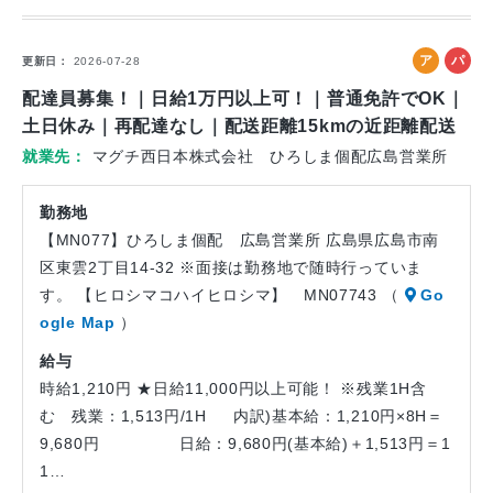
ア
パ
更新日
2026-07-28
ル
ー
配達員募集！｜日給1万円以上可！｜普通免許でOK｜
バ
ト
土日休み｜再配達なし｜配送距離15kmの近距離配送
イ
就業先
マグチ西日本株式会社 ひろしま個配広島営業所
ト
勤務地
【MN077】ひろしま個配 広島営業所 広島県広島市南
区東雲2丁目14-32 ※面接は勤務地で随時行っていま
す。 【ヒロシマコハイヒロシマ】 MN07743 （
Go
ogle Map
）
給与
時給1,210円 ★日給11,000円以上可能！ ※残業1H含
む 残業：1,513円/1H 内訳)基本給：1,210円×8H＝
9,680円 日給：9,680円(基本給)＋1,513円＝1
1…