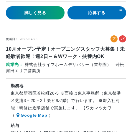
詳しく見る
応募する
ア
パ
更新日
2026-07-28
ル
ー
10月オープン予定！オープニングスタッフ大募集！未
バ
ト
経験者歓迎！週2日～＆Wワーク・扶養内OK
イ
就業先
株式会社ライフホームデリバリー（首都圏） 若松
ト
河田エリア営業所
勤務地
東京都新宿区若松町28-5 ※面接は東京事務所（東京都港
区芝浦3－20－2山楽ビル7階）で行います。 ※即入社可
能！研修は近隣店舗で実施します。 【ワカマツカワ…
（
Google Map
）
給与