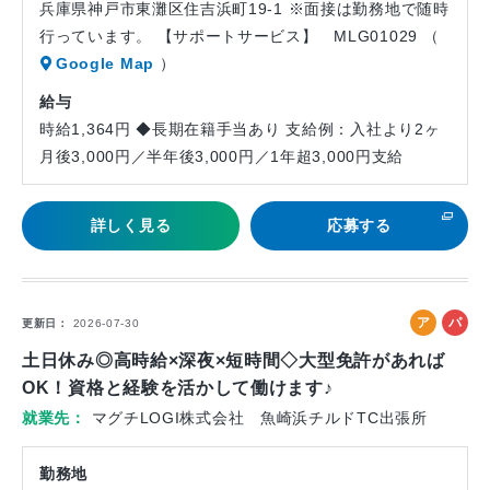
兵庫県神戸市東灘区住吉浜町19-1 ※面接は勤務地で随時
行っています。 【サポートサービス】 MLG01029 （
Google Map
）
給与
時給1,364円 ◆長期在籍手当あり 支給例：入社より2ヶ
月後3,000円／半年後3,000円／1年超3,000円支給
詳しく見る
応募する
ア
パ
更新日
2026-07-30
ル
ー
土日休み◎高時給×深夜×短時間◇大型免許があれば
バ
ト
OK！資格と経験を活かして働けます♪
イ
就業先
マグチLOGI株式会社 魚崎浜チルドTC出張所
ト
勤務地