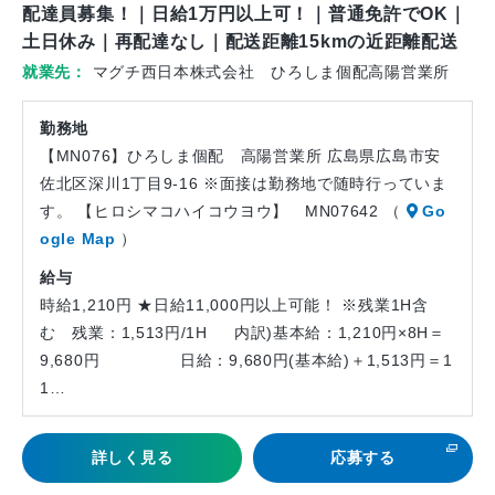
ル
ー
配達員募集！｜日給1万円以上可！｜普通免許でOK｜
バ
ト
土日休み｜再配達なし｜配送距離15kmの近距離配送
イ
就業先
マグチ西日本株式会社 ひろしま個配高陽営業所
ト
勤務地
【MN076】ひろしま個配 高陽営業所 広島県広島市安
佐北区深川1丁目9-16 ※面接は勤務地で随時行っていま
す。 【ヒロシマコハイコウヨウ】 MN07642 （
Go
ogle Map
）
給与
時給1,210円 ★日給11,000円以上可能！ ※残業1H含
む 残業：1,513円/1H 内訳)基本給：1,210円×8H＝
9,680円 日給：9,680円(基本給)＋1,513円＝1
1…
詳しく見る
応募する