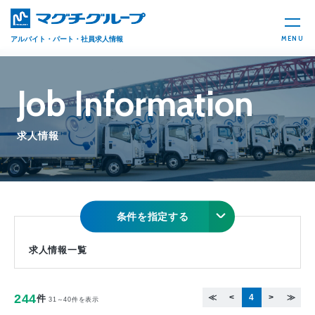
MENU
アルバイト・パート・社員求人情報
Job Information
求人情報
条件を指定する
求人情報一覧
244
≪
<
4
>
≫
件
31～40件を表示