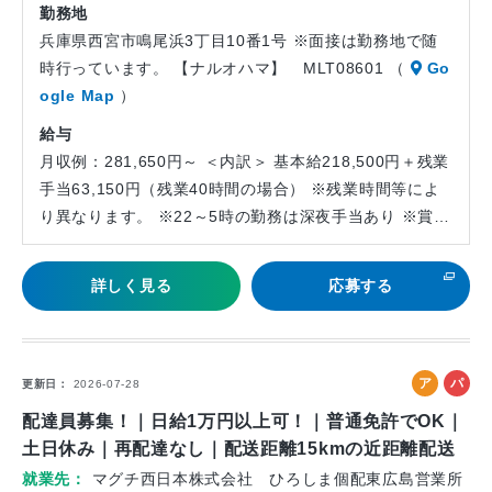
勤務地
兵庫県西宮市鳴尾浜3丁目10番1号 ※面接は勤務地で随
時行っています。 【ナルオハマ】 MLT08601 （
Go
ogle Map
）
給与
月収例：281,650円～ ＜内訳＞ 基本給218,500円＋残業
手当63,150円（残業40時間の場合） ※残業時間等によ
り異なります。 ※22～5時の勤務は深夜手当あり ※賞…
詳しく見る
応募する
ア
パ
更新日
2026-07-28
ル
ー
配達員募集！｜日給1万円以上可！｜普通免許でOK｜
バ
ト
土日休み｜再配達なし｜配送距離15kmの近距離配送
イ
就業先
マグチ西日本株式会社 ひろしま個配東広島営業所
ト