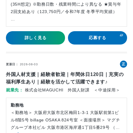
(35H想定) ※勤務日数・残業時間により異なる ★賞与年
2回支給あり（123,750円／令和7年度 冬季平均実績）
…
詳しく見る
応募する
正
更新日
2026-08-03
社
外国人材支援｜経験者歓迎｜年間休日120日｜充実の
員
福利厚生あり｜経験を活かして活躍できます♪
就業先
株式会社MAGUCHI 外国人財課 ＜中途採用＞
勤務地
＜勤務地＞ 大阪府大阪市北区梅田1-3-1 大阪駅前第1ビ
ル8階5号 billage OSAKA 824号室 ＜面接場所＞ マグチ
グループ本社ビル 大阪市港区海岸通1丁目5番29号 （…