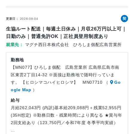
契
更新日
2026-08-04
約
生協ルート配送｜毎週土日休み｜月収26万円以上可｜
社
日勤のみ｜普通免許OK｜正社員登用制度あり
員
就業先
マグチ西日本株式会社 ひろしま個配広島営業所
勤務地
【MN077】ひろしま個配 広島営業所 広島県広島市南
区東雲2丁目14-32 ※面接は勤務地で随時行っていま
す。 【ヒロシマコハイヒロシマ】 MN07710 （
Go
ogle Map
）
給与
月給262,043円 (内訳)基本給209,088円＋残業52,955円
(35H想定) ※勤務日数・残業時間により異なる ★賞与年
2回支給あり（123,750円／令和7年度 冬季平均実績）
…