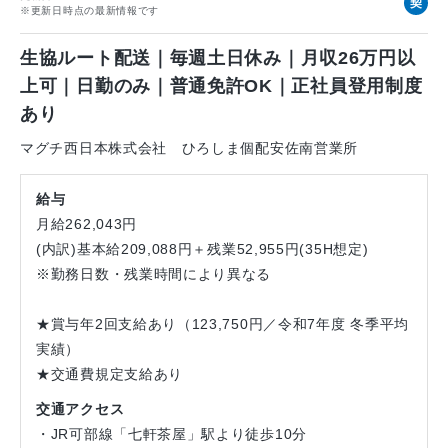
契
※更新日時点の最新情報です
約
社
生協ルート配送｜毎週土日休み｜月収26万円以
員
上可｜日勤のみ｜普通免許OK｜正社員登用制度
あり
マグチ西日本株式会社 ひろしま個配安佐南営業所
給与
月給262,043円
(内訳)基本給209,088円＋残業52,955円(35H想定)
※勤務日数・残業時間により異なる
★賞与年2回支給あり（123,750円／令和7年度 冬季平均
実績）
★交通費規定支給あり
交通アクセス
・JR可部線「七軒茶屋」駅より徒歩10分