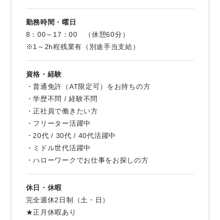
事務所への点呼、翌週の注文書の提出
▼
勤務時間・曜日
業務終了
8：00～17：00 （休憩60分）
※1～2h程残業有（別途手当支給）
＊手積みですが、飲料水など重い物は
台車を使用するので負担が少ないです。
資格・経験
＊配送エリアまでは車で10分ほどです。
・普通免許（AT限定可）をお持ちの方
＊配送先はマンションが多く、運搬には台車を使用しますの
・学歴不問 / 経験不問
で
・正社員で働きたい方
持ち運びはそこまで多くありません。
・フリーター活躍中
＊20代・30代・40代男性活躍中
・20代 / 30代 / 40代活躍中
・ミドル世代活躍中
・ハローワークでお仕事をお探しの方
休日・休暇
完全週休2日制（土・日）
★正月休暇あり