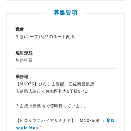
正社員への登用制度がございます！
【訪問件数】1日約60件（午前約30件、午後約30件）
資格取得支援制度もあり！
募集要項
【配送エリア】八木・緑井・長束・祇園・戸坂・中山
精度を活かして運行管理者になった先輩も10名以上います。
【配送距離】1日15km前後
【配送車】1人1台（自分用にカスタマイズOK！）
職種
＼★ここもポイント／
ドライブレコーダー・バックモニター完備！
生協(コープ)商品のルート配送
◆働くうちに配送先の方と顔なじみになり、
季節のおすすめ商品のご案内や世間話などを通して
＜1日の仕事の流れ＞
雇用形態
楽しくコミュニケーションを取りながら働けます！
▼8：00～ 出勤、朝礼、車両の点検
契約社員
◆8時～17時の日勤のみ！土日休み！
アルコールチェック、点呼、
ご家族との時間がしっかり取れますよ♪
健康状態の確認 など
勤務地
▼
【MN075】ひろしま個配 安佐南営業所
□□───入社支度金支給───□□
午前中 各個人宅への配送（約30件）
広島県広島市安佐南区川内5丁目9-41
8月末までに入社される方限定！！
▼
入社支度金20万円支給（規定あり）
昼休憩
※面接は勤務地で随時行っています。
□□─────────────□□
▼
午後 各個人宅への配送（約30件）
【ヒロシマコハイアサミナミ】 MN07508 （
G
▼
oogle Map
）
配送完了後、帰社。空箱の片付け、