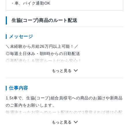
・車、バイク通勤OK
生協(コープ)商品のルート配送
メッセージ
＼未経験から月給26万円以上可能！／
◎毎週土日休み・朝8時からの日勤配送
◎再配達なし＆固定ルートだから安心！
◎現在活躍中のスタッフの多くが未経験からのスタート！
もっと見る
飲食業からの転職者も在籍しています！
仕事内容
先輩社員の助手からスタート！
少しずつお仕事を覚えていく事が可能
1.5t車で、生協(コープ)組合員様宅への商品のお届けや新商品
配送車はドライブレコーダー・バックモニター完備で安全！
のご案内をお願いします。
車輛は1人に1台割り当てられます。
毎週決まったお宅へのルート配送なので1度覚えれば後は心配
いりません！
もっと見る
＼キャリアアップできる環境です！／