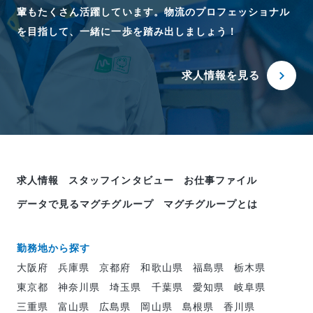
輩もたくさん活躍しています。物流のプロフェッショナル
を目指して、一緒に一歩を踏み出しましょう！
求人情報を見る
求人情報
スタッフインタビュー
お仕事ファイル
データで見るマグチグループ
マグチグループとは
勤務地から探す
大阪府
兵庫県
京都府
和歌山県
福島県
栃木県
東京都
神奈川県
埼玉県
千葉県
愛知県
岐阜県
三重県
富山県
広島県
岡山県
島根県
香川県