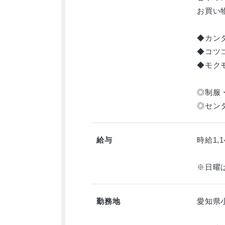
お買い
◆カン
◆コツ
◆モク
◎制服
◎セン
給与
時給1,1
※日曜
勤務地
愛知県