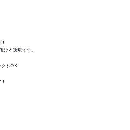
能！
働ける環境です。
クもOK
す！
！