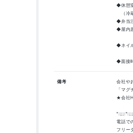
◆休憩
（冷蔵
◆弁当
◆屋内
◆ネイ
◆面接
備考
会社や
「マグ
★会社HP 
*:;;;:*:;;
電話で
フリーダ