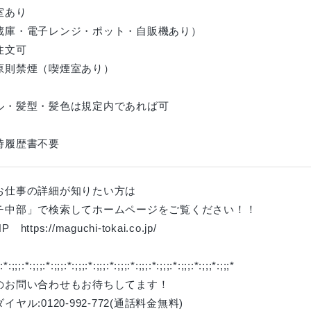
室あり
庫・電子レンジ・ポット・自販機あり）
注文可
原則禁煙（喫煙室あり）
ル・髪型・髪色は規定内であれば可
時履歴書不要
お仕事の詳細が知りたい方は
チ中部」で検索してホームページをご覧ください！！
https://maguchi-tokai.co.jp/
;:*:;;;:*:;;;:*:;;;:*:;;;:*:;;;:*:;;;:*:;;;:*:;;;:*:;;;:*:;;;*:;;;*
のお問い合わせもお待ちしてます！
イヤル:0120-992-772(通話料金無料)