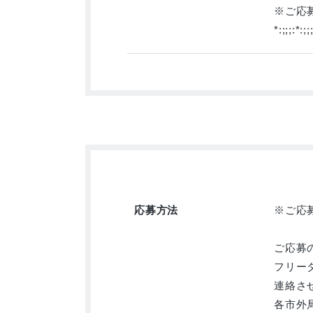
※ご応
*:;;;:*:;;
応募方法
※ご応
ご応募
フリーダ
連絡さ
各市外