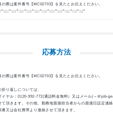
募の際は案件番号【MC02703】を見たとお伝えください。
;:*:;;;:*:;;;:*:;;;:*:;;;:*:;;;:*:;;;:*:;;;:*:;;;:*:;;;:*:;;;*:;;;*
応募方法
募の際は案件番号【MC02703】を見たとお伝えください。
の折り返しについては、
イヤル：0120-992-772(通話料金無料）又はメール(～＠job-gear
せて頂きます。その他、勤務地面接担当者からの面接日設定連絡
局番又は会社携帯より連絡させて頂きます。