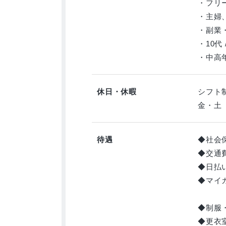
・フリ
・主婦
・副業
・10代 /
・中高
休日・休暇
シフト
金・土
待遇
◆社会
◆交通
◆日払
◆マイ
◆制服
◆更衣