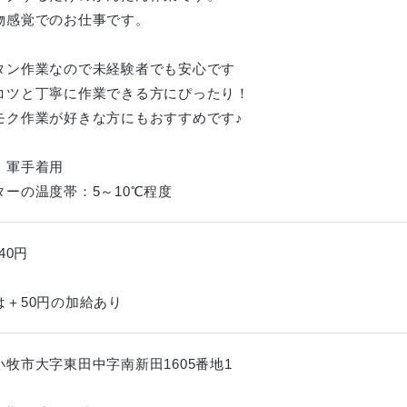
物感覚でのお仕事です。
タン作業なので未経験者でも安心です
コツと丁寧に作業できる方にぴったり！
モク作業が好きな方にもおすすめです♪
・軍手着用
ターの温度帯：5～10℃程度
40円
は＋50円の加給あり
小牧市大字東田中字南新田1605番地1