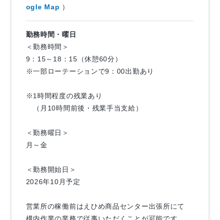
ogle Map
）
▼配送距離は1日約50km前後、取扱商品の重量は約10kg
≪1日の仕事の流れ≫
▼すぐに勤務したい方は近隣の出張所で勤務可能です
勤務時間・曜日
詳細は面接にてご相談ください！
9：15～ 朝礼、車両の点検、アルコールチェック、
＜勤務時間＞
点呼、健康状態の確認など
9：15～18：15（休憩60分）
▼面接時の履歴書は不要です◎
▼
※一部ローテーションで9：00出勤あり
午前 各個人宅への配送（約30件）
▼
※1時間程度の残業あり
昼休憩
（月10時間前後・残業手当支給）
▼
午後 各個人宅への配送（約30件）
＜勤務曜日＞
▼
月～金
18：00 配送完了後、帰社、点呼、翌週の注文書の提出
▼
＜勤務開始日＞
18：15 車庫に戻って業務終了
2026年10月予定
営業所の稼働前はえひめ商品センター出張所にて
構内作業の業務で従事いただくことが可能です。