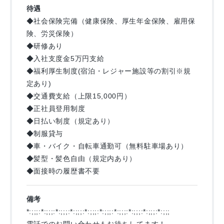
待遇
◆社会保険完備（健康保険、厚生年金保険、雇用保
険、労災保険）
◆研修あり
◆入社支度金5万円支給
◆福利厚生制度(宿泊・レジャー施設等の割引※規
定あり)
◆交通費支給（上限15,000円）
◆正社員登用制度
◆日払い制度（規定あり）
◆制服貸与
◆車・バイク・自転車通勤可（無料駐車場あり）
◆髪型・髪色自由（規定内あり）
◆面接時の履歴書不要
備考
*:;;;:*:;;;:*:;;;:*:;;;:*:;;;:*:;;;:*:;;;:*:;;;:*:;;;:*:;;;
電話でのお問い合わせもお待ちしてます！