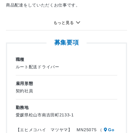
平日勤務で週末はしっかり休めます。
商品配達をしていただくお仕事です。
プライベートや家族との時間も大切にできます。
お盆と年始に長期休暇あり♪
積込みや片付けは別の作業員が担当しますので、
もっと見る
安心して配達に集中できます！
▼正社員登用制度あり
誰もが知っている生協宅配業務のため
募集要項
毎週決まったお宅へのルート配送なので、
長期で安心して勤務できます！
一度覚えればスムーズに業務が進みます。
職種
▼入社支度金5万円支給！
配送のお仕事が中心で、
ルート配送ドライバー
生協サービスや保険をご案内いただくことがあります。
▼未経験者歓迎、ブランクOK！
雇用形態
入社後、平均4週間で独り立ちができるようになります。
・配達エリア：伊予市全域および松山市の一部です
契約社員
研修あり（座学研修・側乗研修）
・1日の訪問件数：約60件（回収のみも含む）
経験豊富なスタッフがサポートするので、
・配送距離：1日約50km前後（片道最大25km）
勤務地
初めての方も安心してスタートできます！
・取扱商品の重量：約10kg（比較的軽量）
愛媛県松山市南吉田町2133-1
・配送車にはドライブレコーダーやバックモニターが
▼トラックにはドライブレコーダーとバックモニター完備！
完備されており、安全に運転できます。
【エヒメコハイ マツヤマ】 MN25075 （
Go
高速道路は使用せず、下道運行となります。