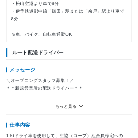
・松山空港より車で8分
・伊予鉄道郡中線「鎌田」駅または「余戸」駅より車で
8分
※車、バイク、自転車通勤OK
ルート配送ドライバー
メッセージ
＼オープニングスタッフ募集！／
＊＊新規営業所の配送ドライバー＊＊
2026年10月OPEN！みんな一緒のスタートだから未経験でも
もっと見る
安心！
新しい営業所を一緒につくるオープニングスタッフ募集！
仕事内容
▼日勤＆土日休み！完全週休二日制
1.5tドライ車を使用して、生協（コープ）組合員様宅への