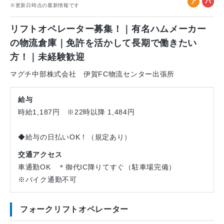
ア
パ
※更新日時点の最新情報です
ル
ー
バ
ト
リフトオペレーター募集！｜有名ハムメーカー
イ
の物流倉庫｜免許を活かして長期で働きたい
ト
方！｜未経験歓迎
マグチ中部株式会社 伊賀FC物流センター出張所
給与
時給1,187円 ※22時以降 1,484円
◆給与の日払いOK！（規定あり）
交通アクセス
車通勤OK ＊御代IC降りてすぐ（駐車場完備）
※バイク通勤不可
フォークリフトオペレーター