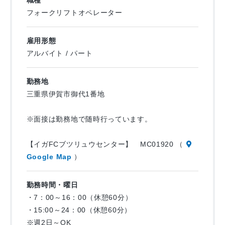
※ご応募の際は案件番号【MC01920】を見たとお伝えくださ
③リフトで出荷準備のエリアまで商品を搬送します。
フォークリフトオペレーター
い。
*:;;;:*:;;;:*:;;;:*:;;;:*:;;;:*:;;;:*:;;;:*:;;;:*:;;;:*:;;;:*:;;;:*:;;;*:;;;*
▼こちらに当てはまる方は大歓迎！！
雇用形態
・未経験者活躍中！
アルバイト / パート
・ライン作業、流れ作業、簡単作業が得意な方
たくさんのご応募お待ちしております！
・食品メーカーや物流倉庫での、仕分け、ピッキング、検品
勤務地
経験のある方
三重県伊賀市御代1番地
※面接は勤務地で随時行っています。
【イガFCブツリュウセンター】 MC01920 （
Google Map
）
勤務時間・曜日
・7：00～16：00（休憩60分）
・15:00～24：00（休憩60分）
※週2日～OK