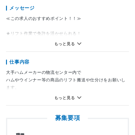
メッセージ
≪この求人のおすすめポイント！！≫
★リフト作業で免許を活かせられる！
★大手ハムメーカーのセンターで安定して働ける！
もっと見る
★積極採用中の今がチャンス！
★朝から勤務、昼から勤務が選べる！
仕事内容
★週2日～・土日のみの勤務もOK！
★フルタイムで働きたい方も大歓迎！
大手ハムメーカーの物流センター内で
★扶養内勤務も可能！
ハムやウインナー等の商品のリフト搬送や仕分けをお願いし
★給与の日払いＯＫ！（規定あり）
ます。
★面接時は履歴書ナシでＯＫ！
もっと見る
①出荷先ごとにパレットへ指示数分の箱数を振り分けていき
ます。
*:;;;:*:;;;:*:;;;:*:;;;:*:;;;:*:;;;:*:;;;:*:;;;:*:;;;:*:;;;:*:;;;:*:;;;*:;;;*
募集要項
電話でのお問い合わせもお待ちしてます！
②仕分けが終わった商品の検品を行います。
フリーダイヤル：0120-992-772(通話料金無料）
職種