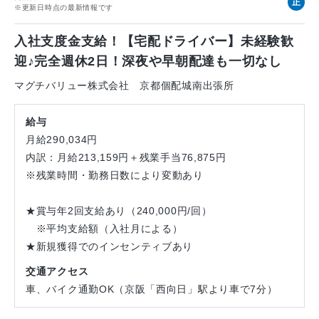
正
※更新日時点の最新情報です
社
員
入社支度金支給！【宅配ドライバー】未経験歓
迎♪完全週休2日！深夜や早朝配達も一切なし
マグチバリュー株式会社 京都個配城南出張所
給与
月給290,034円
内訳：月給213,159円＋残業手当76,875円
※残業時間・勤務日数により変動あり
★賞与年2回支給あり（240,000円/回）
※平均支給額（入社月による）
★新規獲得でのインセンティブあり
交通アクセス
車、バイク通勤OK（京阪「西向日」駅より車で7分）