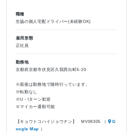
・ノルマは一切ありません！
また、不在時は玄関前や専用BOXへお届けするため、再配達
もほぼなし！何度も戻ってくる手間もかかりませんよ！！
職種
生協の個人宅配ドライバー(未経験OK)
＊＊＊＊配送ルートも固定です＊＊＊＊
雇用形態
毎回決まったルートに配達するので初めての場所で道に迷う
正社員
こともありません！入社してすぐは側乗からスタート。
道順や仕事の流れを十分に覚えてから、実際に運転業務に入
勤務地
ります。
京都府京都市伏見区久我西出町6-20
※面接は勤務地で随時行っています。
＊＊＊＊1日の主な業務の流れ＊＊＊＊
※転勤なし
※U・Iターン歓迎
8：00・・・出勤して、自分の車両に荷物を積込み
※マイカー通勤可能
9：00・・・午前中の宅配出発！
11：00・・・一度会社に戻って、再度積込み
【キョウトコハイジョウナン】 MV08305 （
G
12：00・・・休憩
oogle Map
）
13：00・・・午後の宅配に出発！