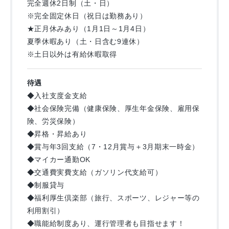
完全週休2日制（土・日）
※完全固定休日（祝日は勤務あり）
★正月休みあり（1月1日～1月4日）
夏季休暇あり（土・日含む9連休）
※土日以外は有給休暇取得
待遇
◆入社支度金支給
◆社会保険完備（健康保険、厚生年金保険、雇用保
険、労災保険）
◆昇格・昇給あり
◆賞与年3回支給（7・12月賞与＋3月期末一時金）
◆マイカー通勤OK
◆交通費実費支給（ガソリン代支給可）
◆制服貸与
◆福利厚生倶楽部（旅行、スポーツ、レジャー等の
利用割引）
◆職能給制度あり、運行管理者も目指せます！