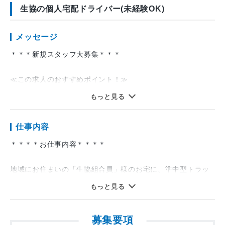
生協の個人宅配ドライバー(未経験OK)
メッセージ
＊＊＊新規スタッフ大募集＊＊＊
≪この求人のおすすめポイント！≫
もっと見る
・長期で安定して働ける正社員！
・再配達ほぼなし！
仕事内容
届くまで何度も訪問はありません！
・土日休み、平日のみのお仕事で、
＊＊＊＊お仕事内容＊＊＊＊
メリハリをつけて働けます◎
・お客様に直接「ありがとう」と
地域にお住まいの「生協組合員」様のお宅に、準中型トラッ
言われる配送のお仕事です♪
ク（1.5ｔ車）にのって野菜や冷凍食品などの食料品や飲料水
もっと見る
・業務未経験の方、フリーター、ブランクもOK！
等、生活に必要な品を運ぶお仕事です。
・インセンティブ・表彰制度があるので頑張り次第で給与
ご家庭でお使いになる食品なので、重量物はほとんどありま
UP！
募集要項
せん（ときどき、お米を運んでもらう時もあります）