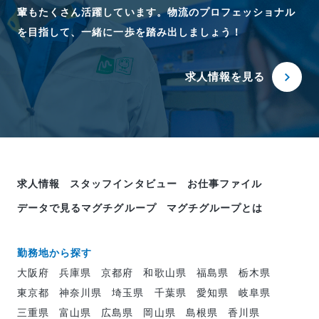
輩もたくさん活躍しています。物流のプロフェッショナル
を目指して、一緒に一歩を踏み出しましょう！
求人情報を見る
求人情報
スタッフインタビュー
お仕事ファイル
データで見るマグチグループ
マグチグループとは
勤務地から探す
大阪府
兵庫県
京都府
和歌山県
福島県
栃木県
東京都
神奈川県
埼玉県
千葉県
愛知県
岐阜県
三重県
富山県
広島県
岡山県
島根県
香川県