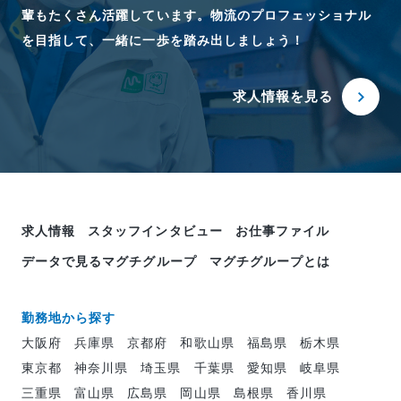
輩もたくさん活躍しています。物流のプロフェッショナル
を目指して、一緒に一歩を踏み出しましょう！
求人情報を見る
求人情報
スタッフインタビュー
お仕事ファイル
データで見るマグチグループ
マグチグループとは
勤務地から探す
大阪府
兵庫県
京都府
和歌山県
福島県
栃木県
東京都
神奈川県
埼玉県
千葉県
愛知県
岐阜県
三重県
富山県
広島県
岡山県
島根県
香川県