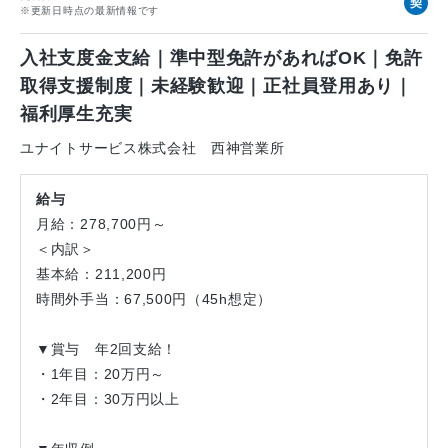
契
※更新日時点の最新情報です
約
社
入社支度金支給｜準中型免許があればOK｜免許
員
取得支援制度｜未経験歓迎｜正社員登用あり｜
福利厚生充実
ユナイトサービス株式会社 西神営業所
給与
月給：278,700円～
＜内訳＞
基本給：211,200円
時間外手当：67,500円（45h想定）
▼賞与 年2回支給！
・1年目：20万円～
・2年目：30万円以上