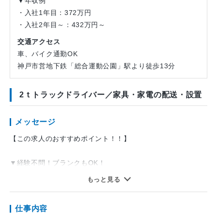
▼年収例
・入社1年目：372万円
・入社2年目～：432万円～
交通アクセス
車、バイク通勤OK
神戸市営地下鉄「総合運動公園」駅より徒歩13分
2ｔトラックドライバー／家具・家電の配送・設置
メッセージ
【この求人のおすすめポイント！！】
▼経験不問！ブランクもOK！
研修制度あり◎
もっと見る
未経験や初心者の方も安心してスタートできます
仕事内容
▼入社支度金10万円支給！（規定あり）