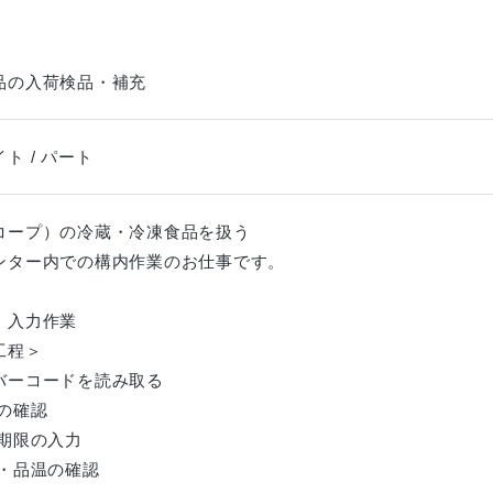
品の入荷検品・補充
ト / パート
コープ）の冷蔵・冷凍食品を扱う
ンター内での構内作業のお仕事です。
・入力作業
工程＞
バーコードを読み取る
量の確認
味期限の入力
量・品温の確認