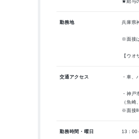
★給与
勤務地
兵庫県
※面接
【ウオザ
交通アクセス
・車、
・神戸
（魚崎
※面接
勤務時間・曜日
13：0