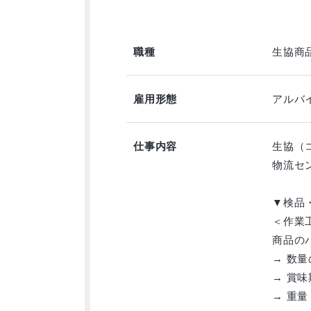
職種
生協商
雇用形態
アルバイ
仕事内容
生協（
物流セ
▼検品
＜作業
商品の
→ 数
→ 賞
→ 重