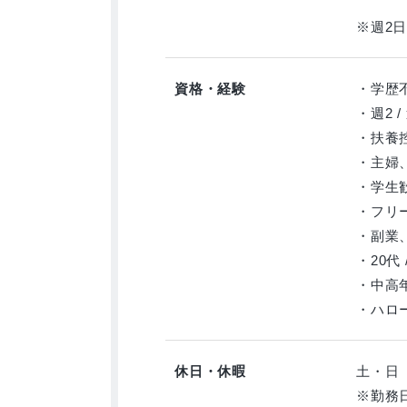
※週2日
資格・経験
・学歴不
・週2 /
・扶養
・主婦
・学生
・フリ
・副業
・20代 /
・中高
・ハロ
休日・休暇
土・日
※勤務