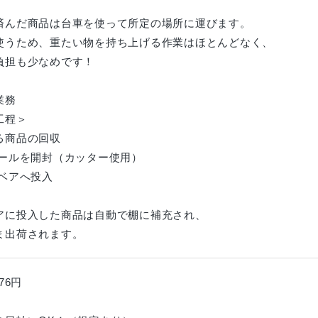
済んだ商品は台車を使って所定の場所に運びます。
使うため、重たい物を持ち上げる作業はほとんどなく、
負担も少なめです！
業務
工程＞
る商品の回収
ボールを開封（カッター使用）
ンベアへ投入
アに投入した商品は自動で棚に補充され、
ま出荷されます。
76円