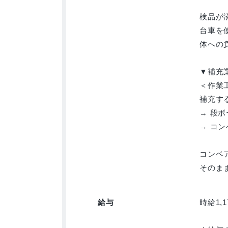
検品が
台車を
体への
▼補充
＜作業
補充す
→ 段
→ コ
コンベ
そのま
給与
時給1,1