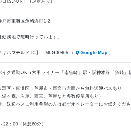
の日払いOK！（規定あり）
神戸市東灘区魚崎浜町1-2
は勤務地で随時行っています。
キハマチルドTC】 MLG00965 （
Google Map
）
バイク通勤OK（六甲ライナー「南魚崎」駅・阪神本線「魚崎」
市灘区・東灘区・芦屋市・西宮市方面から無料送迎バスあり
、渦ヶ森、岩屋、西宮、芦屋など多数停留所あり）
時、送迎バスご利用希望の方は必ずオペレーターにお伝えくださ
0～22：00（休憩60分）