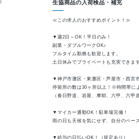
生協商品の入荷検品・補充
≪この求人のおすすめポイント！≫
▼週2日～OK！平日のみ！
副業・ダブルワークOK♪
フルタイム勤務も歓迎します。
土日休みでプライベートも充実できま
▼神戸市灘区・東灘区・芦屋市・西宮
停留所の数は30ヶ所以上！※時間帯に
（春日野道、岩屋、摩耶、六甲、六甲
▼マイカー通勤OK！駐車場完備！
雨の日も天候を気にせず、自分のペー
▼給与の日払いOK！（規定あり）