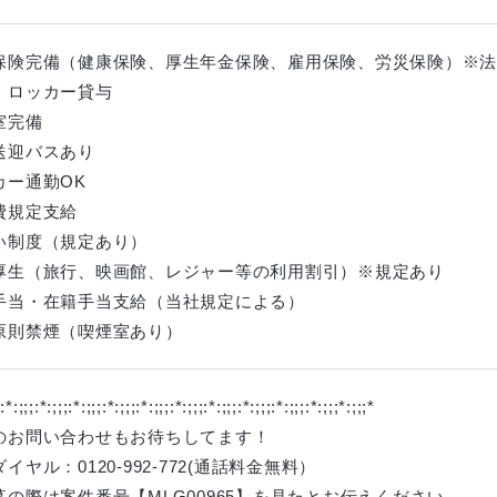
保険完備（健康保険、厚生年金保険、雇用保険、労災保険）※法
、ロッカー貸与
室完備
送迎バスあり
カー通勤OK
費規定支給
い制度（規定あり）
厚生（旅行、映画館、レジャー等の利用割引）※規定あり
手当・在籍手当支給（当社規定による）
原則禁煙（喫煙室あり）
;:*:;;;:*:;;;:*:;;;:*:;;;:*:;;;:*:;;;:*:;;;:*:;;;:*:;;;:*:;;;*:;;;*
のお問い合わせもお待ちしてます！
イヤル：0120-992-772(通話料金無料）
募の際は案件番号【MLG00965】を見たとお伝えください。