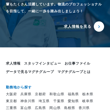
輩もたくさん活躍しています。物流のプロフェッショナル
を目指して、一緒に一歩を踏み出しましょう！
求人情報を見る
求人情報
スタッフインタビュー
お仕事ファイル
データで見るマグチグループ
マグチグループとは
勤務地から探す
大阪府
兵庫県
京都府
和歌山県
福島県
栃木県
東京都
神奈川県
埼玉県
千葉県
愛知県
岐阜県
三重県
富山県
広島県
岡山県
島根県
香川県