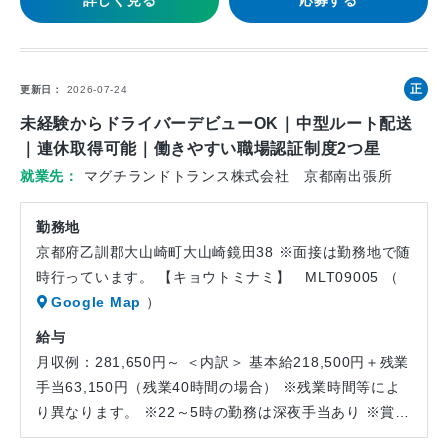
詳しく見る
応募する
正
更新日
2026-07-24
社
未経験からドライバーデビューOK｜中型ルート配送
員
｜連休取得可能｜働きやすい職場認証制度2つ星
就業先
マグチランドトランス株式会社 京都南出張所
勤務地
京都府乙訓郡大山崎町大山崎鏡田38 ※面接は勤務地で随
時行っています。 【キョウトミナミ】 MLT09005 （
Google Map
）
給与
月収例：281,650円～ ＜内訳＞ 基本給218,500円＋残業
手当63,150円（残業40時間の場合） ※残業時間等によ
り異なります。 ※22～5時の勤務は深夜手当あり ※賞…