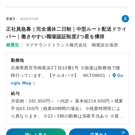
正
更新日
2026-07-30
社
正社員急募｜完全週休二日制｜中型ルート配送ドライ
員
バー｜働きやすい職場認証制度2つ星を獲得
就業先
マグチランドトランス株式会社 鳴尾浜出張所
勤務地
兵庫県西宮市鳴尾浜3丁目10番1号 ※面接は勤務地で随
時行っています。 【ナルオハマ】 MLT08601 （
Go
ogle Map
）
給与
月収例：281,650円～ ＜内訳＞ 基本給218,500円＋残業
手当63,150円（残業40時間の場合） ※残業時間等によ
り異なります。 ※22～5時の勤務は深夜手当あり ※賞…