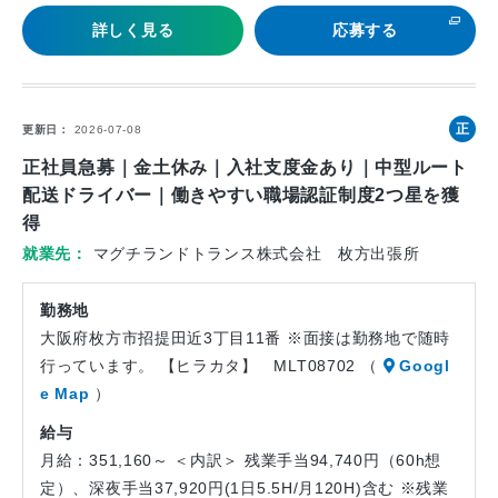
詳しく見る
応募する
正
更新日
2026-07-08
社
正社員急募｜金土休み｜入社支度金あり｜中型ルート
員
配送ドライバー｜働きやすい職場認証制度2つ星を獲
得
就業先
マグチランドトランス株式会社 枚方出張所
勤務地
大阪府枚方市招提田近3丁目11番 ※面接は勤務地で随時
行っています。 【ヒラカタ】 MLT08702 （
Googl
e Map
）
給与
月給：351,160～ ＜内訳＞ 残業手当94,740円（60h想
定）、深夜手当37,920円(1日5.5H/月120H)含む ※残業