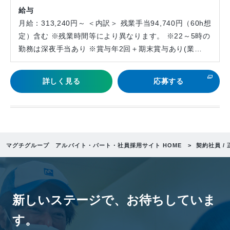
給与
月給：313,240円～ ＜内訳＞ 残業手当94,740円（60h想
定）含む ※残業時間等により異なります。 ※22～5時の
勤務は深夜手当あり ※賞与年2回＋期末賞与あり(業…
詳しく見る
応募する
マグチグループ アルバイト・パート・社員採用サイト HOME
契約社員 /
新しいステージで、
お待ちしていま
す。