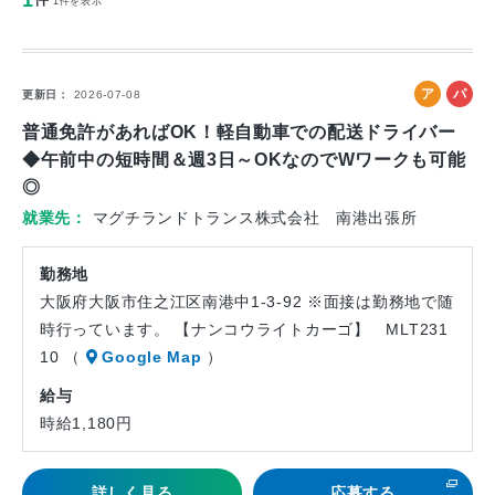
1
件
1件を表示
ア
パ
更新日
2026-07-08
ル
ー
普通免許があればOK！軽自動車での配送ドライバー
バ
ト
◆午前中の短時間＆週3日～OKなのでWワークも可能
イ
◎
ト
就業先
マグチランドトランス株式会社 南港出張所
勤務地
大阪府大阪市住之江区南港中1-3-92 ※面接は勤務地で随
時行っています。 【ナンコウライトカーゴ】 MLT231
10 （
Google Map
）
給与
時給1,180円
詳しく見る
応募する